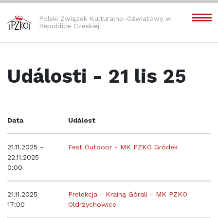
Polski Związek Kulturalno-Oświatowy w
Republice Czeskiej
Události - 21 lis 25
Data
Událost
21.11.2025 -
Fest Outdoor - MK PZKO Gródek
22.11.2025
0:00
21.11.2025
Prelekcja - Krainą Górali - MK PZKO
17:00
Oldrzychowice