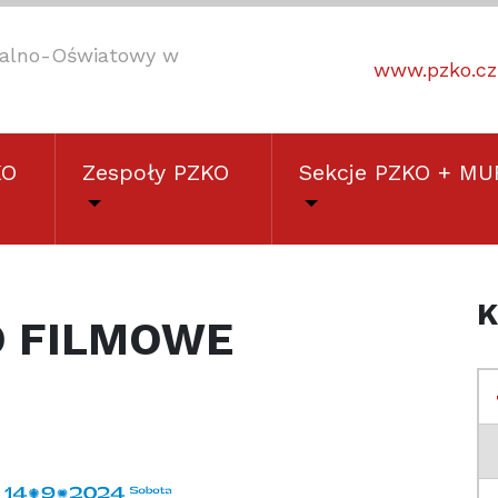
uralno-Oświatowy w
www.pzko.cz
KO
Zespoły PZKO
Sekcje PZKO + MU
K
O FILMOWE