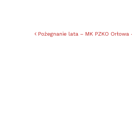
Nawigacja po artyk
Pożegnanie lata – MK PZKO Orłowa 