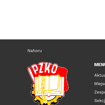
Nahoru
MEN
Aktua
Miej
Zesp
Sekc