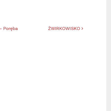
ułach
– Poręba
ŻWIRKOWISKO