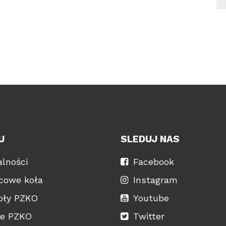
U
SLEDUJ NAS
lności
Facebook
scowe koła
Instagram
oły PZKO
Youtube
je PZKO
Twitter