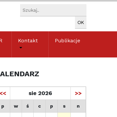
R
Kontakt
Publikacje
ALENDARZ
<<
sie 2026
>>
p
w
ś
c
p
s
n