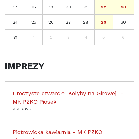
17
18
19
20
21
22
23
24
25
26
27
28
29
30
31
1
2
3
4
5
6
IMPREZY
Uroczyste otwarcie "Kolyby na Girowej" -
MK PZKO Piosek
8.8.2026
Piotrowicka kawiarnia - MK PZKO