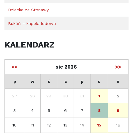
Dziecka ze Stonawy
Bukóń – kapela ludowa
KALENDARZ
<<
sie 2026
>>
p
w
ś
c
p
s
n
27
28
29
30
31
1
2
3
4
5
6
7
8
9
10
11
12
13
14
15
16