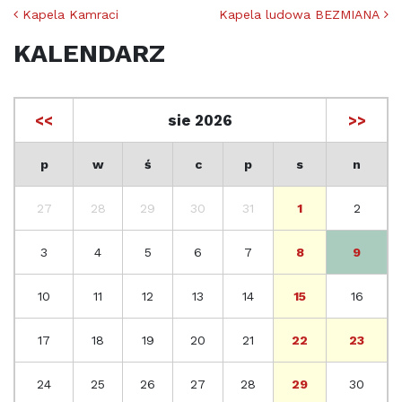
Nawigacja po artykułach
Kapela Kamraci
Kapela ludowa BEZMIANA
KALENDARZ
<<
sie 2026
>>
p
w
ś
c
p
s
n
27
28
29
30
31
1
2
3
4
5
6
7
8
9
10
11
12
13
14
15
16
17
18
19
20
21
22
23
24
25
26
27
28
29
30