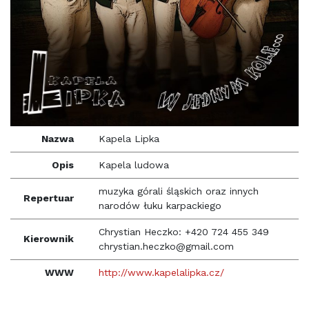
Nazwa
Kapela Lipka
Opis
Kapela ludowa
muzyka górali śląskich oraz innych
Repertuar
narodów łuku karpackiego
Chrystian Heczko: +420 724 455 349
Kierownik
chrystian.heczko@gmail.com
WWW
http://www.kapelalipka.cz/