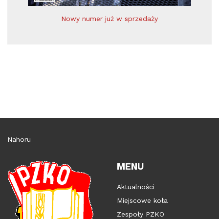
Nowy numer już w sprzedaży
Nahoru
MENU
Aktualności
Miejscowe koła
Zespoły PZKO