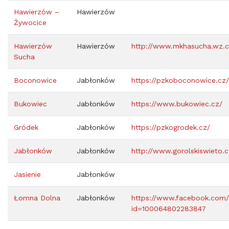
Hawierzów –
Hawierzów
Żywocice
Hawierzów
Hawierzów
http://www.mkhasucha.wz.
Sucha
Boconowice
Jabłonków
https://pzkoboconowice.cz/
Bukowiec
Jabłonków
https://www.bukowiec.cz/
Gródek
Jabłonków
https://pzkogrodek.cz/
Jabłonków
Jabłonków
http://www.gorolskiswieto.c
Jasienie
Jabłonków
Łomna Dolna
Jabłonków
https://www.facebook.com/
id=100064802283847