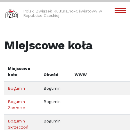
Polski Związek Kulturalno-Oświatowy w
Republice Czeskiej
Miejscowe koła
Miejscowe
koło
Obwód
WWW
Bogumin
Bogumin
Bogumin –
Bogumin
Zabłocie
Bogumin
Bogumin
Skrzeczoń