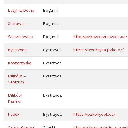
Lutynia Dolna
Bogumin
Ostrawa
Bogumin
Wierzniowice
Bogumin
http://pzkowierzniowice.cz/
Bystrzyca
Bystrzyca
https://bystrzyca.pzko.cz/
Koszarzyska
Bystrzyca
Milików –
Bystrzyca
Centrum
Milików
Bystrzyca
Pasieki
Nydek
Bystrzyca
https://pzkonydek.cz/
Czeski Cieszyn
Czeski
http://pzkomostycieszyn.w