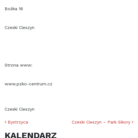
Bożka 16
Czeski Cieszyn
Strona www:
www.pzko-centrum.cz
Czeski Cieszyn
Nawigacja po artykułach
Bystrzyca
Czeski Cieszyn – Park Sikory
KALENDARZ