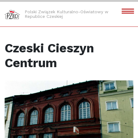
Polski Związek Kulturalno-Oświatowy w
Republice Czeskiej
Czeski Cieszyn
Centrum