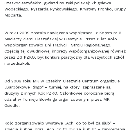
Czeskocieszyńskim, gwiazd muzyki polskiej: Zbigniewa
Wodeckiego, Ryszarda Rynkowskiego, Krystyny Prońko, Grupy
MoCarta.
W roku 2009 została nawiązana współpraca z Kołem nr 6
Macierzy Ziemi Cieszyńskiej w Cieszynie. Przez 6 lat Koło
współorganizowało Dni Tradycji i Stroju Regionalnego.
Częścią tej dwudniowej imprezy współorganizowanej również
przez ZG PZKO, był konkurs plastyczny dla wszystkich szkół
i przedszkoli.
Od 2009 roku MK w Czeskim Cieszynie Centrum organizuje
„Barbórkowe Ringo“ – turniej, na który zapraszane są
drużyny z innych Kół PZKO. Członkowie corocznie biorą
udział w Turnieju Bowlinga organizowanym przez MK
Osiedle.
Koło zorganizowało wystawę „Ach, co to był za ślub” –
zdjęcia ślubne, oraz „Ach, co to był za ślub II” – zaproszenia