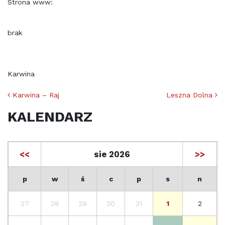
Strona www:
brak
Karwina
Nawigacja po artykułach
Karwina – Raj
Leszna Dolna
KALENDARZ
<<
sie 2026
>>
p
w
ś
c
p
s
n
27
28
29
30
31
1
2