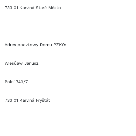
733 01 Karviná Staré Město
Adres pocztowy Domu PZKO:
Wiesůaw Janusz
Polní 749/7
733 01 Karviná Fryštát