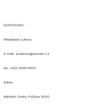
GOSPODARZ:
Władyław Łukosz
E-mail: w.lukosz@seznam.cz
tel. +420 608374551
Adres:
Náměstí Ondry Foltýna 35/42