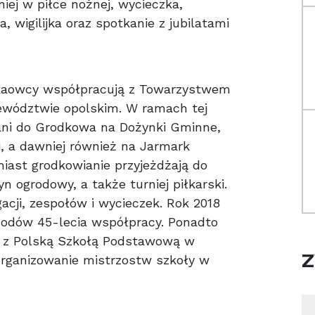
iej w piłce nożnej, wycieczka,
 wigilijka oraz spotkanie z jubilatami
tkaowcy współpracują z Towarzystwem
ewództwie opolskim. W ramach tej
ani do Grodkowa na Dożynki Gminne,
i, a dawniej również na Jarmark
iast grodkowianie przyjeżdżają do
n ogrodowy, a także turniej piłkarski.
cji, zespołów i wycieczek. Rok 2018
hodów 45-lecia współpracy. Ponadto
cę z Polską Szkołą Podstawową w
organizowanie mistrzostw szkoły w