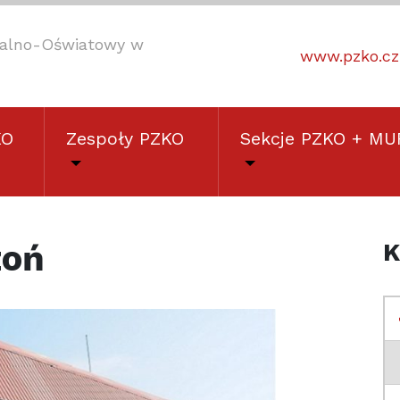
uralno-Oświatowy w
www.pzko.cz
KO
Zespoły PZKO
Sekcje PZKO + MU
zoń
K