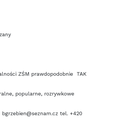
any
alności ZŚM prawdopodobnie TAK
ne, popularne, rozrywkowe
grzebien@seznam.cz tel. +420