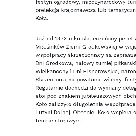
festyn ogrodowy, międzynarodowy turn
prelekcja krajoznawcza lub tematyczna,
Koła.
Już od 1973 roku skrzeczońscy peze
Miłośników Ziemi Grodkowskiej w woj
współpracy skrzeczoniacy są zaprasz
Dni Grodkowa, halowy turniej piłkarsk
Wielkanocny i Dni Elsnerowskie, natom
Skrzeczonia na powitanie wiosny, festy
Regularnie dochodzi do wymiany delega
stoi pod znakiem jubileuszowych obc
Koło zaliczyło długoletnią współpra
Lutyni Dolnej. Obecnie Koło wspiera 
tenisie stołowym.