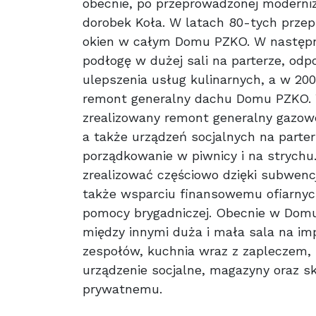
obecnie, po przeprowadzonej moderniz
dorobek Koła. W latach 80-tych prze
okien w całym Domu PZKO. W następ
podłogę w dużej sali na parterze, od
ulepszenia usług kulinarnych, a w 20
remont generalny dachu Domu PZKO. 
zrealizowany remont generalny gazo
a także urządzeń socjalnych na parte
porządkowanie w piwnicy i na strych
zrealizować częściowo dzięki subwen
także wsparciu finansowemu ofiarnych
pomocy brygadniczej. Obecnie w Domu
między innymi duża i mała sala na imp
zespołów, kuchnia wraz z zapleczem, Iz
urządzenie socjalne, magazyny oraz s
prywatnemu.