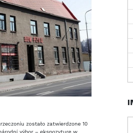
I
zeczoniu zostało zatwierdzone 10
národní výbor – ekspozyturę w