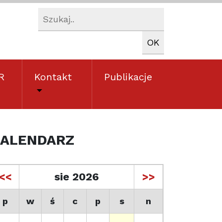
R
Kontakt
Publikacje
ALENDARZ
<<
sie 2026
>>
p
w
ś
c
p
s
n