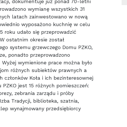
acji, dokumentuje już ponad 70-letni
prowadzono wymianę wszystkich 31
nych latach zainwestowano w nową
powiednio wyposażono kuchnię w celu
05 roku udało się przeprowadzić
W ostatnim okresie został
wego systemu grzewczego Domu PZKO,
rze, ponadto przeprowadzono
u. Wyżej wymienione prace można było
cjom różnych subiektów prawnych a
 członków Koła i ich bezinteresownej
 PZKO jest 15 różnych pomieszczeń:
rezy, zebrania zarządu i próby
ba Tradycji, biblioteka, szatnia,
klep wynajmowany przedsiębiorcy