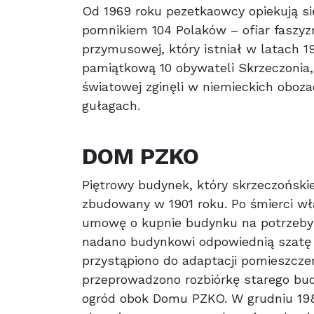
Od 1969 roku pezetkaowcy opiekują s
pomnikiem 104 Polaków – ofiar faszy
przymusowej, który istniał w latach 19
pamiątkową 10 obywateli Skrzeczonia,
światowej zginęli w niemieckich oboza
gułagach.
DOM PZKO
Piętrowy budynek, który skrzeczońskie
zbudowany w 1901 roku. Po śmierci wł
umowę o kupnie budynku na potrzeby
nadano budynkowi odpowiednią szatę
przystąpiono do adaptacji pomieszczeń 
przeprowadzono rozbiórkę starego bu
ogród obok Domu PZKO. W grudniu 1980