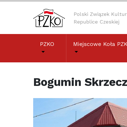
Polski Związek Kult
Republice Czeskiej
PZKO
Miejscowe Koła PZ
Bogumin Skrzec