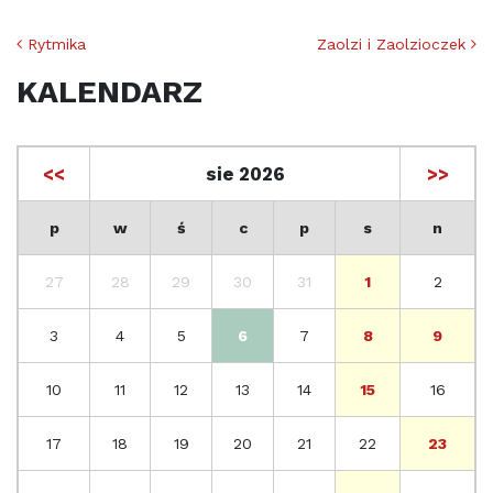
Nawigacja po artykułach
Rytmika
Zaolzi i Zaolzioczek
KALENDARZ
<<
sie 2026
>>
p
w
ś
c
p
s
n
27
28
29
30
31
1
2
3
4
5
6
7
8
9
10
11
12
13
14
15
16
17
18
19
20
21
22
23