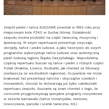
Zespół pieśni i tańca SUSZANIE powstał w 1953 roku przy
miejscowym kole PZKO w Suchej Górnej. Działalność
zespołu można podzielić na część taneczną, muzyczną i
śpiewaczą. W swym repertuarze prezentuje zwyczaje,
obrzędy, tańce i pieśni ludowe, a jako tworzywo do swych
programów wykorzystuje tańce ludowe oraz autentyczną
pieśń ludową regionu Śląska Cieszyńskiego. Niepodzielną
częścią repertuaru Suszan są tańce i pieśni z różnych części
Polski (Kraków, Łowicz, Rozbark), jak również ze Słowacji
(zwłaszcza ze wschodnich regionów). Oczywiście nie może
brakować też prezentacji tańców i obyczajów czeskich i
morawskich, chociaż te dotwarzają już tylko całokształt
repertuaru zespołu. Suszanie są znani również z tego, że
corocznie przygotowywują specjalne programy rozrywkowe
w sezonie karnawału (tańce towarzyskie, rewiowe,
nowoczesne, parodie i scenki taneczne, itd.)