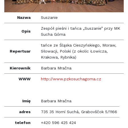
Nazwa
Suszanie
Zespół pieśni i tańca „Suszanie” przy MK
Opis
Sucha Górna
tańce ze Śląska Cieszyńskiego, Moraw,
Repertuar
Słowacji, Polski (z okolic Łowicza,
Krakowa, Rybnika)
Kierownik
Barbara Mračna
WWW
http://www.pzkosuchagorna.cz
Imię
Barbara Mračna
adres
735 35 Horní Suchá, Grabovščok 5/1166
telefon
+420 596 425 424