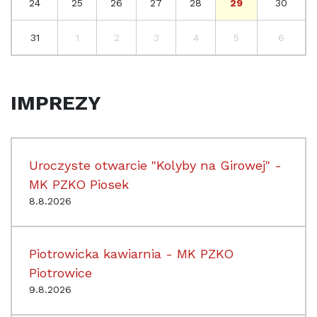
24
25
26
27
28
29
30
31
1
2
3
4
5
6
IMPREZY
Uroczyste otwarcie "Kolyby na Girowej" -
MK PZKO Piosek
8.8.2026
Piotrowicka kawiarnia - MK PZKO
Piotrowice
9.8.2026