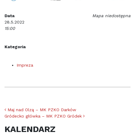
Data
Mapa niedostępna
28.5.2022
15:00
Kategoria
Impreza
Nawigacja po artykułach
Maj nad Olzą – MK PZKO Darków
Gródecko główka – MK PZKO Gródek
KALENDARZ