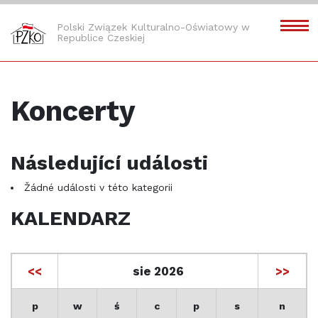
Polski Związek Kulturalno-Oświatowy w
Republice Czeskiej
Koncerty
Následující události
Žádné události v této kategorii
KALENDARZ
<<
sie 2026
>>
p
w
ś
c
p
s
n