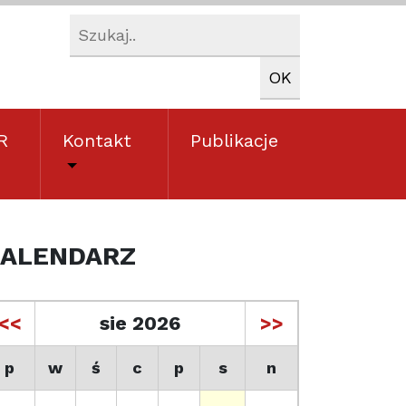
R
Kontakt
Publikacje
ALENDARZ
<<
sie 2026
>>
p
w
ś
c
p
s
n