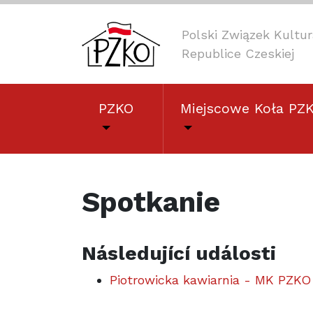
Polski Związek Kult
Republice Czeskiej
PZKO
Miejscowe Koła PZ
Spotkanie
Následující události
Piotrowicka kawiarnia - MK PZKO