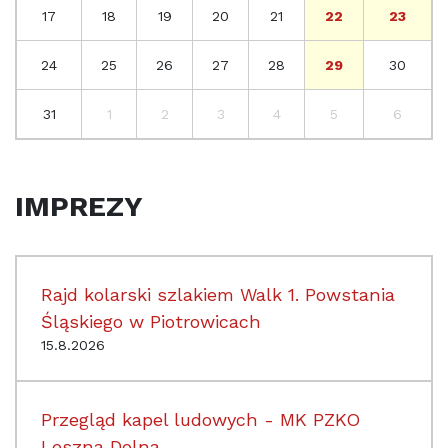
17
18
19
20
21
22
23
24
25
26
27
28
29
30
31
1
2
3
4
5
6
IMPREZY
Rajd kolarski szlakiem Walk 1. Powstania
Śląskiego w Piotrowicach
15.8.2026
Przegląd kapel ludowych - MK PZKO
Leszna Dolna