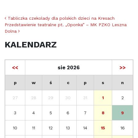
Nawigacja po artykułach
Tabliczka czekolady dla polskich dzieci na Kresach
Przedstawienie teatralne pt. „Oponka” – MK PZKO Leszna
Dolna
KALENDARZ
<<
sie 2026
>>
p
w
ś
c
p
s
n
27
28
29
30
31
1
2
3
4
5
6
7
8
9
10
11
12
13
14
15
16