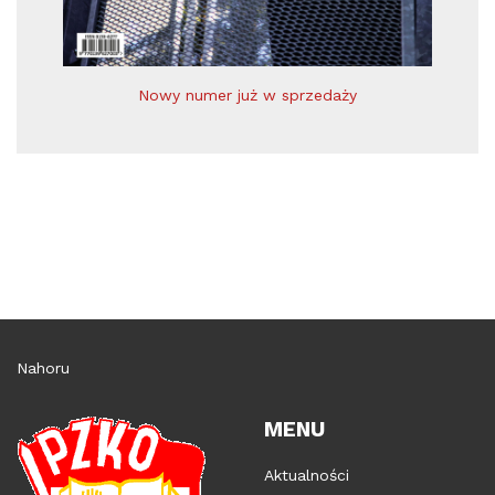
Nowy numer już w sprzedaży
Nahoru
MENU
Aktualności