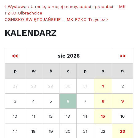
Nawigacja po artykułach
Wystawa : U mnie, u mojej mamy, babci i prababci – MK
PZKO Olbrachcice
OGNISKO ŚWIĘTOJAŃSKIE – MK PZKO Trzycież
KALENDARZ
<<
sie 2026
>>
p
w
ś
c
p
s
n
27
28
29
30
31
1
2
3
4
5
6
7
8
9
10
11
12
13
14
15
16
17
18
19
20
21
22
23