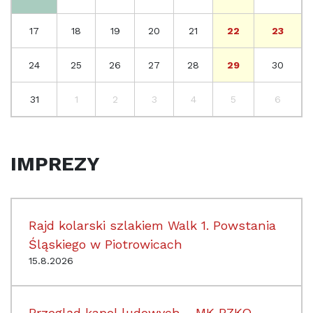
17
18
19
20
21
22
23
24
25
26
27
28
29
30
31
1
2
3
4
5
6
IMPREZY
Rajd kolarski szlakiem Walk 1. Powstania
Śląskiego w Piotrowicach
15.8.2026
Przegląd kapel ludowych - MK PZKO