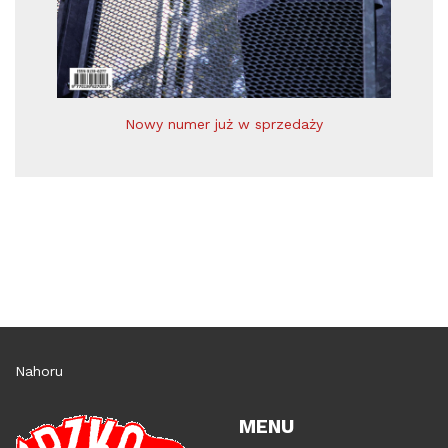
Nowy numer już w sprzedaży
Nahoru
MENU