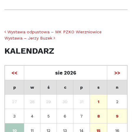
Nawigacja po artykułach
Wystawa odpustowa – MK PZKO Wierzniowice
Wystawa – Jerzy Buzek
KALENDARZ
<<
sie 2026
>>
p
w
ś
c
p
s
n
27
28
29
30
31
1
2
3
4
5
6
7
8
9
10
11
12
13
14
15
16