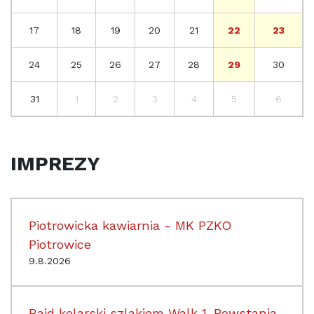
17
18
19
20
21
22
23
24
25
26
27
28
29
30
31
1
2
3
4
5
6
IMPREZY
Piotrowicka kawiarnia - MK PZKO
Piotrowice
9.8.2026
Rajd kolarski szlakiem Walk 1. Powstania