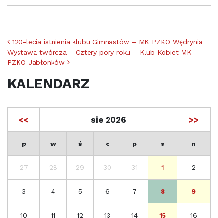
Nawigacja po artykułach
120-lecia istnienia klubu Gimnastów – MK PZKO Wędrynia
Wystawa twórcza – Cztery pory roku – Klub Kobiet MK
PZKO Jabłonków
KALENDARZ
<<
sie 2026
>>
p
w
ś
c
p
s
n
27
28
29
30
31
1
2
3
4
5
6
7
8
9
10
11
12
13
14
15
16