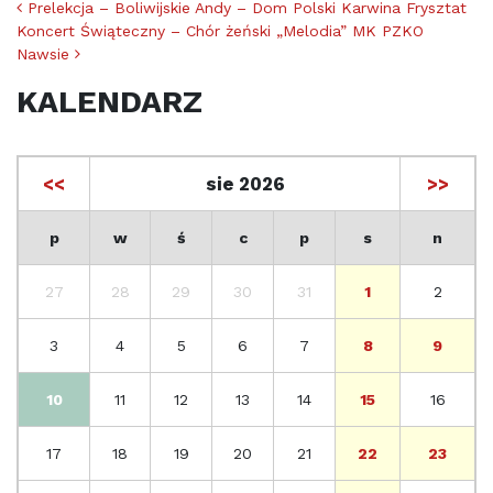
Nawigacja po artykułach
Prelekcja – Boliwijskie Andy – Dom Polski Karwina Frysztat
Koncert Świąteczny – Chór żeński „Melodia” MK PZKO
Nawsie
KALENDARZ
<<
sie 2026
>>
p
w
ś
c
p
s
n
27
28
29
30
31
1
2
3
4
5
6
7
8
9
10
11
12
13
14
15
16
17
18
19
20
21
22
23