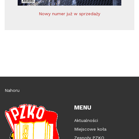
Nowy numer już w sprzedaży
Nahoru
MENU
Aktualności
Miejscowe koła
Zespoły PZKO