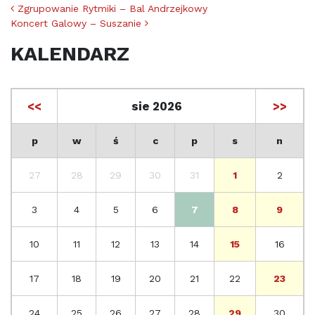
Nawigacja po artykułach
Zgrupowanie Rytmiki – Bal Andrzejkowy
Koncert Galowy – Suszanie
KALENDARZ
<<
sie 2026
>>
p
w
ś
c
p
s
n
27
28
29
30
31
1
2
3
4
5
6
7
8
9
10
11
12
13
14
15
16
17
18
19
20
21
22
23
24
25
26
27
28
29
30