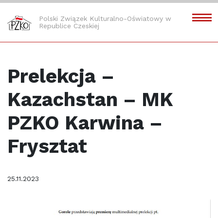
Polski Związek Kulturalno-Oświatowy w
Republice Czeskiej
Prelekcja –
Kazachstan – MK
PZKO Karwina –
Frysztat
25.11.2023