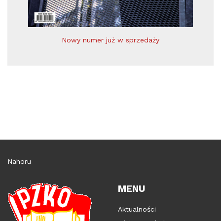
Nowy numer już w sprzedaży
Nahoru
MENU
Aktualności