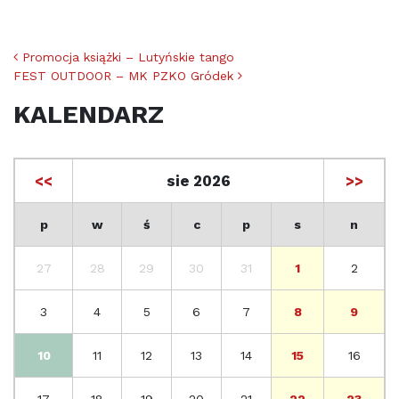
Nawigacja po artykułach
Promocja książki – Lutyńskie tango
FEST OUTDOOR – MK PZKO Gródek
KALENDARZ
<<
sie 2026
>>
p
w
ś
c
p
s
n
27
28
29
30
31
1
2
3
4
5
6
7
8
9
10
11
12
13
14
15
16
17
18
19
20
21
22
23