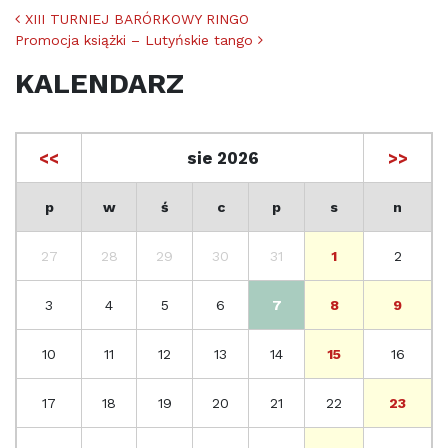
Nawigacja po artykułach
XIII TURNIEJ BARÓRKOWY RINGO
Promocja książki – Lutyńskie tango
KALENDARZ
<<
sie 2026
>>
p
w
ś
c
p
s
n
27
28
29
30
31
1
2
3
4
5
6
7
8
9
10
11
12
13
14
15
16
17
18
19
20
21
22
23