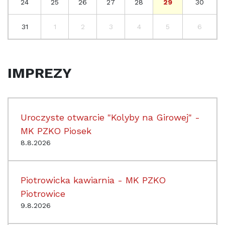
24
25
26
27
28
29
30
31
1
2
3
4
5
6
IMPREZY
Uroczyste otwarcie "Kolyby na Girowej" -
MK PZKO Piosek
8.8.2026
Piotrowicka kawiarnia - MK PZKO
Piotrowice
9.8.2026