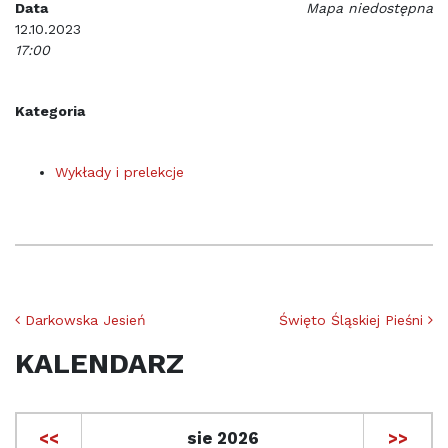
Data
Mapa niedostępna
12.10.2023
17:00
Kategoria
Wykłady i prelekcje
Nawigacja po artykułach
Darkowska Jesień
Święto Śląskiej Pieśni
KALENDARZ
<<
sie 2026
>>