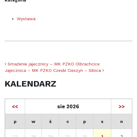
Wystawa
Nawigacja po artykułach
Smażenie jajecznicy – MK PZKO Olbrachcice
Jajecznica – MK PZKO Czeski Cieszyn – Sibica
KALENDARZ
<<
sie 2026
>>
p
w
ś
c
p
s
n
27
28
29
30
31
1
2