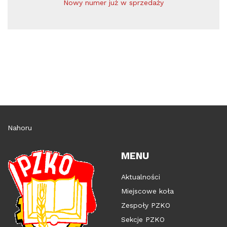
Nowy numer już w sprzedaży
Nahoru
MENU
Aktualności
Miejscowe koła
Zespoły PZKO
Sekcje PZKO