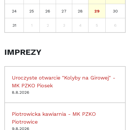
24
25
26
27
28
29
30
31
1
2
3
4
5
6
IMPREZY
Uroczyste otwarcie "Kolyby na Girowej" -
MK PZKO Piosek
8.8.2026
Piotrowicka kawiarnia - MK PZKO
Piotrowice
9.8.2026