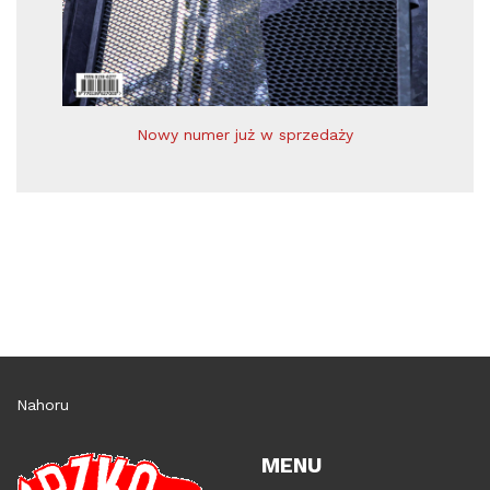
Nowy numer już w sprzedaży
Nahoru
MENU