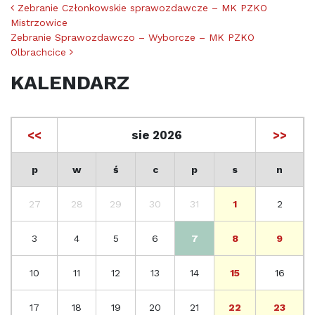
Nawigacja po artykułach
Zebranie Członkowskie sprawozdawcze – MK PZKO
Mistrzowice
Zebranie Sprawozdawczo – Wyborcze – MK PZKO
Olbrachcice
KALENDARZ
<<
sie 2026
>>
p
w
ś
c
p
s
n
27
28
29
30
31
1
2
3
4
5
6
7
8
9
10
11
12
13
14
15
16
17
18
19
20
21
22
23