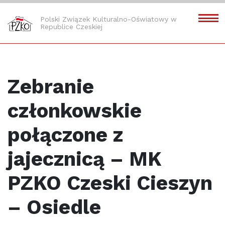
Polski Związek Kulturalno-Oświatowy w
Republice Czeskiej
Zebranie
członkowskie
połączone z
jajecznicą – MK
PZKO Czeski Cieszyn
– Osiedle