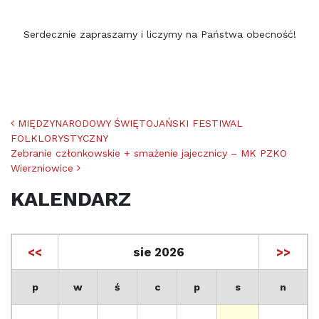
Serdecznie zapraszamy i liczymy na Państwa obecność!
Nawigacja po artykułach
MIĘDZYNARODOWY ŚWIĘTOJAŃSKI FESTIWAL
FOLKLORYSTYCZNY
Zebranie członkowskie + smażenie jajecznicy – MK PZKO
Wierzniowice
KALENDARZ
<<
sie 2026
>>
p
w
ś
c
p
s
n