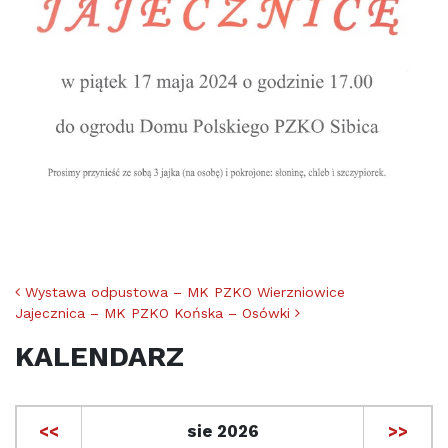
Nawigacja po artykułach
Wystawa odpustowa – MK PZKO Wierzniowice
Jajecznica – MK PZKO Końska – Osówki
KALENDARZ
<<
sie 2026
>>