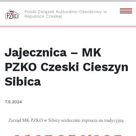
Polski Związek Kulturalno-Oświatowy w
Republice Czeskiej
Jajecznica – MK
PZKO Czeski Cieszyn
Sibica
7.5.2024