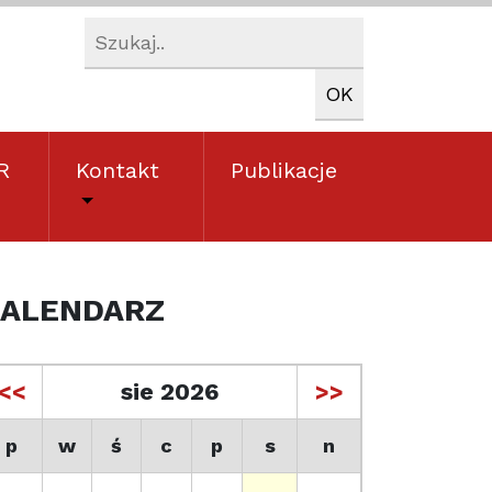
R
Kontakt
Publikacje
ALENDARZ
<<
sie 2026
>>
p
w
ś
c
p
s
n