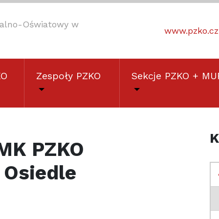
uralno-Oświatowy w
www.pzko.cz
KO
Zespoły PZKO
Sekcje PZKO + MU
K
 MK PZKO
 Osiedle