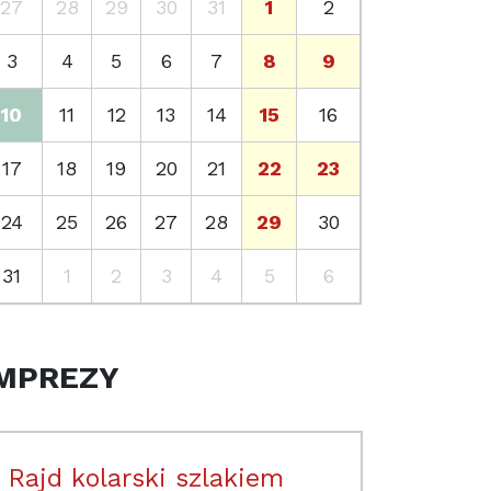
27
28
29
30
31
1
2
3
4
5
6
7
8
9
10
11
12
13
14
15
16
17
18
19
20
21
22
23
24
25
26
27
28
29
30
31
1
2
3
4
5
6
MPREZY
Rajd kolarski szlakiem