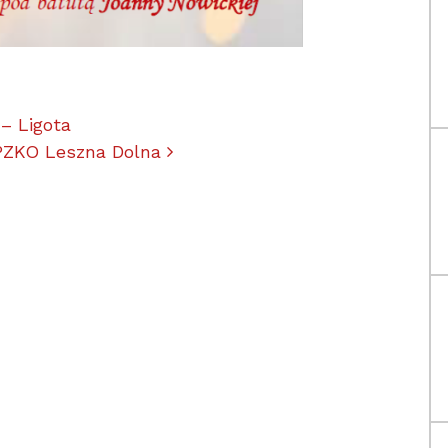
ułach
– Ligota
 PZKO Leszna Dolna