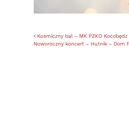
Nawigacja po artyk
Kosmiczny bal – MK PZKO Kocobędz 
Noworoczny koncert – Hutnik – Dom