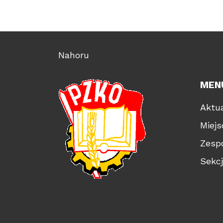
Nahoru
MEN
Aktua
Miej
Zesp
Sekc