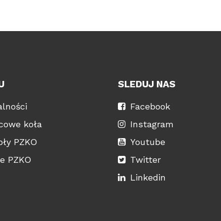
U
SLEDUJ NAS
lności
Facebook
scowe koła
Instagram
oły PZKO
Youtube
je PZKO
Twitter
Linkedin