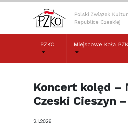
Polski Związek Kult
Republice Czeskiej
PZKO
Miejscowe Koła PZ
Koncert kolęd –
Czeski Cieszyn –
2.1.2026