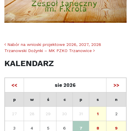
Nawigacja po artykułach
Nabór na wnioski projektowe 2026, 2027, 2028
Trzanowski Dożynki – MK PZKO Trzanowice
KALENDARZ
<<
sie 2026
>>
p
w
ś
c
p
s
n
27
28
29
30
31
1
2
3
4
5
6
7
8
9