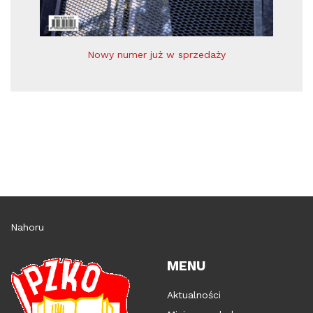
Nowy numer już w sprzedaży
Nahoru
MENU
Aktualności