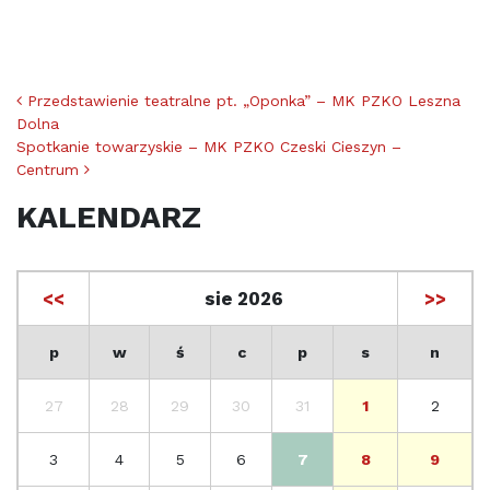
Nawigacja po artykułach
Przedstawienie teatralne pt. „Oponka” – MK PZKO Leszna
Dolna
Spotkanie towarzyskie – MK PZKO Czeski Cieszyn –
Centrum
KALENDARZ
<<
sie 2026
>>
p
w
ś
c
p
s
n
27
28
29
30
31
1
2
3
4
5
6
7
8
9