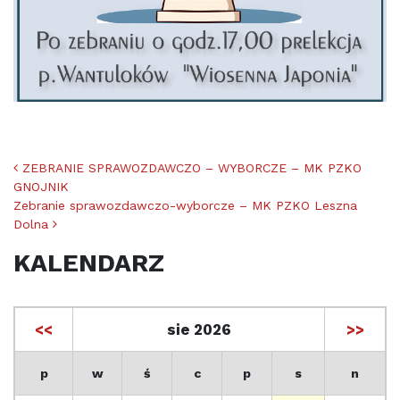
Nawigacja po artykułach
ZEBRANIE SPRAWOZDAWCZO – WYBORCZE – MK PZKO
GNOJNIK
Zebranie sprawozdawczo-wyborcze – MK PZKO Leszna
Dolna
KALENDARZ
<<
sie 2026
>>
p
w
ś
c
p
s
n