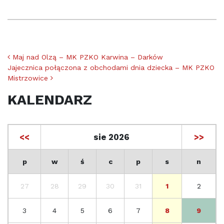
Nawigacja po artykułach
Maj nad Olzą – MK PZKO Karwina – Darków
Jajecznica połączona z obchodami dnia dziecka – MK PZKO
Mistrzowice
KALENDARZ
<<
sie 2026
>>
p
w
ś
c
p
s
n
27
28
29
30
31
1
2
3
4
5
6
7
8
9