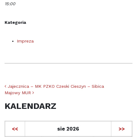
15:00
Kategoria
Impreza
Nawigacja po artykułach
Jajecznica – MK PZKO Czeski Cieszyn – Sibica
Majowy MUR
KALENDARZ
<<
sie 2026
>>