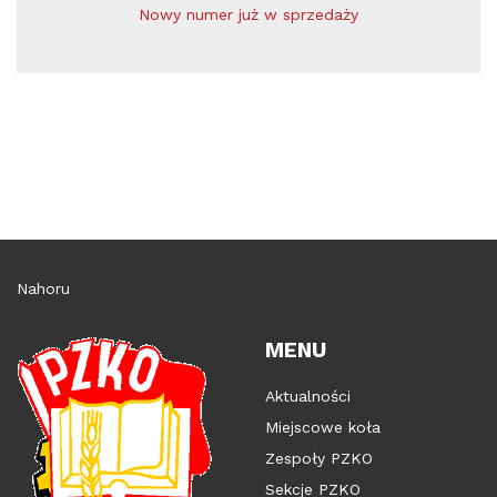
Nowy numer już w sprzedaży
Nahoru
MENU
Aktualności
Miejscowe koła
Zespoły PZKO
Sekcje PZKO