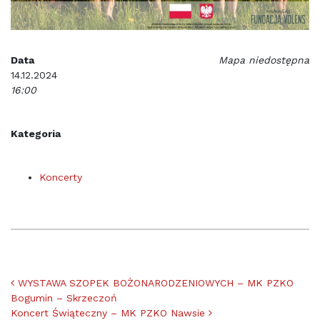
Data
Mapa niedostępna
14.12.2024
16:00
Kategoria
Koncerty
Nawigacja po artykułach
WYSTAWA SZOPEK BOŻONARODZENIOWYCH – MK PZKO
Bogumin – Skrzeczoń
Koncert Świąteczny – MK PZKO Nawsie