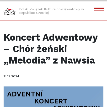
Polski Związek Kulturalno-Oświatowy w
Republice Czeskiej
Koncert Adwentowy
– Chór żeński
„Melodia” z Nawsia
14.12.2024