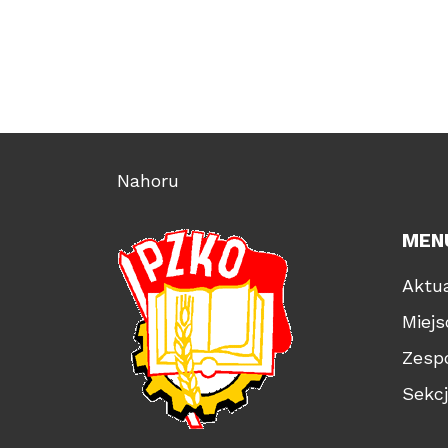
Nahoru
MEN
Aktua
Miej
Zesp
Sekc