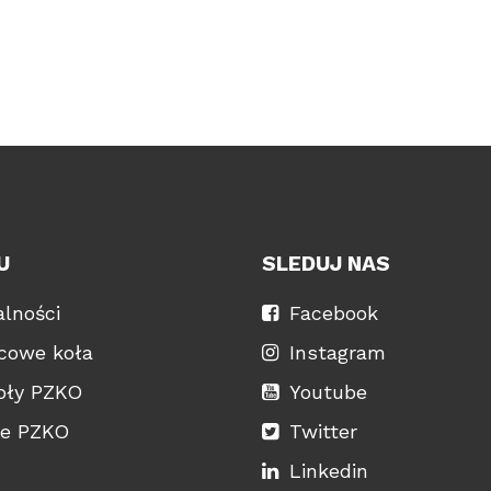
U
SLEDUJ NAS
lności
Facebook
scowe koła
Instagram
oły PZKO
Youtube
je PZKO
Twitter
Linkedin