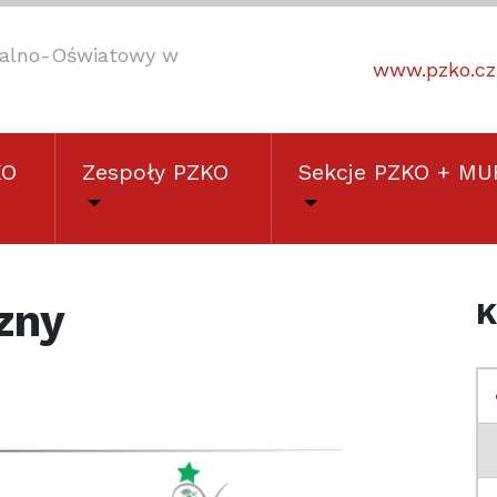
uralno-Oświatowy w
www.pzko.cz
KO
Zespoły PZKO
Sekcje PZKO + MU
zny
K