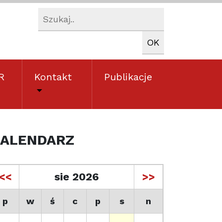
R
Kontakt
Publikacje
ALENDARZ
<<
sie 2026
>>
p
w
ś
c
p
s
n