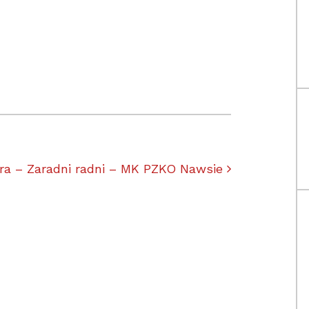
ułach
era – Zaradni radni – MK PZKO Nawsie