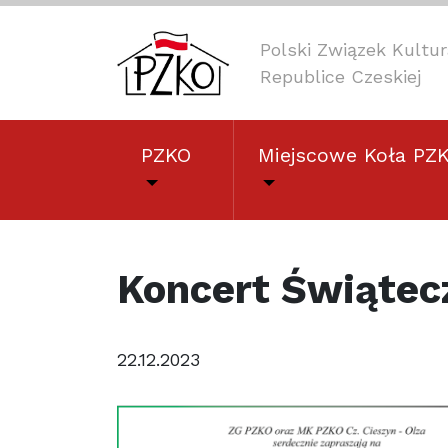
Polski Związek Kult
Republice Czeskiej
PZKO
Miejscowe Koła PZ
Koncert Świątec
22.12.2023