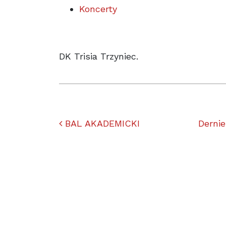
Koncerty
DK Trisia Trzyniec.
Nawigacja po artyk
BAL AKADEMICKI
Derni