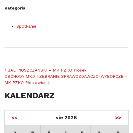
Kategoria
Spotkanie
Nawigacja po artykułach
BAL PIOSZCZAŃSKI – MK PZKO Piosek
OBCHODY MKD I ZEBRANIE SPRAWOZDAWCZO-WYBORCZE –
MK PZKO Piotrowice
KALENDARZ
<<
sie 2026
>>
p
w
ś
c
p
s
n