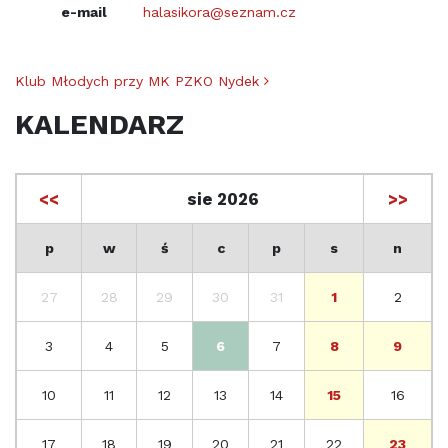
e-mail
halasikora@seznam.cz
Nawigacja po artykułach
Klub Młodych przy MK PZKO Nydek
KALENDARZ
<<
sie 2026
>>
p
w
ś
c
p
s
n
27
28
29
30
31
1
2
3
4
5
6
7
8
9
10
11
12
13
14
15
16
17
18
19
20
21
22
23