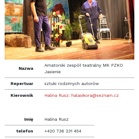
Amatorski zespół teatralny MK PZKO
Nazwa
Jasienie
Repertuar
sztuki rodzimych autorów
Kierownik
Halina Rusz: halasikora@seznam.cz
Imię
Halina Rusz
telefon
+420 736 231 454